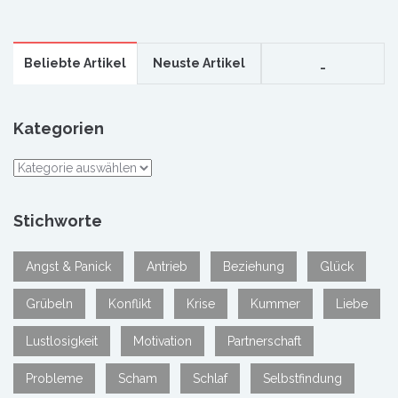
Beliebte Artikel
Neuste Artikel
_
Kategorien
Kategorien
Stichworte
Angst & Panick
Antrieb
Beziehung
Glück
Grübeln
Konflikt
Krise
Kummer
Liebe
Lustlosigkeit
Motivation
Partnerschaft
Probleme
Scham
Schlaf
Selbstfindung