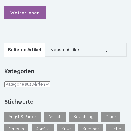
Weiterlesen
Beliebte Artikel
Neuste Artikel
_
Kategorien
Kategorien
Stichworte
Angst & Panick
Antrieb
Beziehung
Glück
Grübeln
Konflikt
Krise
Kummer
Liebe