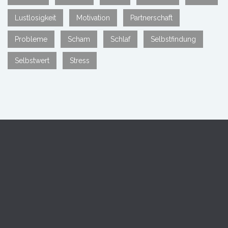
Lustlosigkeit
Motivation
Partnerschaft
Probleme
Scham
Schlaf
Selbstfindung
Selbstwert
Stress
David Veit Meister
Psychologische Privatpraxis
Lüdenscheider Straße 5