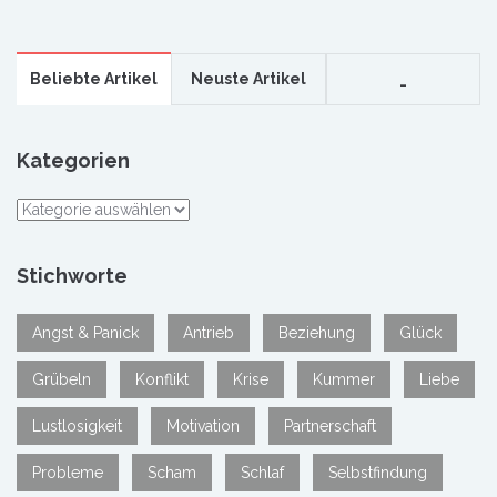
Beliebte Artikel
Neuste Artikel
_
Kategorien
Kategorien
Stichworte
Angst & Panick
Antrieb
Beziehung
Glück
Grübeln
Konflikt
Krise
Kummer
Liebe
Lustlosigkeit
Motivation
Partnerschaft
Probleme
Scham
Schlaf
Selbstfindung