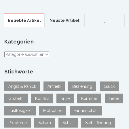
Beliebte Artikel
Neuste Artikel
_
Kategorien
Kategorien
Stichworte
Angst & Panick
Antrieb
Beziehung
Glück
Grübeln
Konflikt
Krise
Kummer
Liebe
Lustlosigkeit
Motivation
Partnerschaft
Probleme
Scham
Schlaf
Selbstfindung