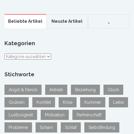
Beliebte Artikel
Neuste Artikel
_
Kategorien
Kategorien
Stichworte
Angst & Panick
Antrieb
Beziehung
Glück
Grübeln
Konflikt
Krise
Kummer
Liebe
Lustlosigkeit
Motivation
Partnerschaft
Probleme
Scham
Schlaf
Selbstfindung