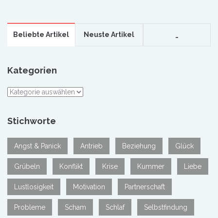
Beliebte Artikel
Neuste Artikel
_
Kategorien
Kategorien
Stichworte
Angst & Panick
Antrieb
Beziehung
Glück
Grübeln
Konflikt
Krise
Kummer
Liebe
Lustlosigkeit
Motivation
Partnerschaft
Probleme
Scham
Schlaf
Selbstfindung