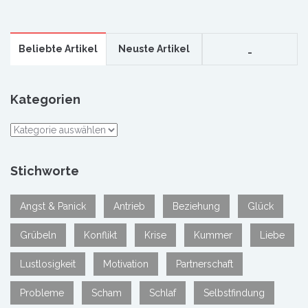
Beliebte Artikel
Neuste Artikel
_
Kategorien
Kategorien
Stichworte
Angst & Panick
Antrieb
Beziehung
Glück
Grübeln
Konflikt
Krise
Kummer
Liebe
Lustlosigkeit
Motivation
Partnerschaft
Probleme
Scham
Schlaf
Selbstfindung