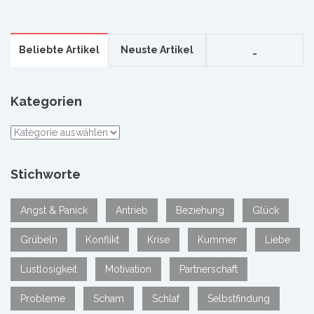
Beliebte Artikel
Neuste Artikel
_
Kategorien
Kategorien
Stichworte
Angst & Panick
Antrieb
Beziehung
Glück
Grübeln
Konflikt
Krise
Kummer
Liebe
Lustlosigkeit
Motivation
Partnerschaft
Probleme
Scham
Schlaf
Selbstfindung