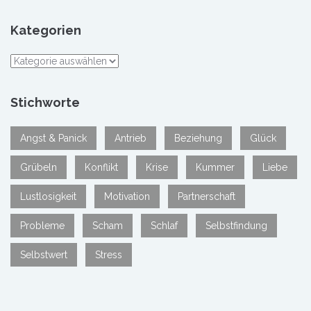
Kategorien
Kategorien
Stichworte
Angst & Panick
Antrieb
Beziehung
Glück
Grübeln
Konflikt
Krise
Kummer
Liebe
Lustlosigkeit
Motivation
Partnerschaft
Probleme
Scham
Schlaf
Selbstfindung
Selbstwert
Stress