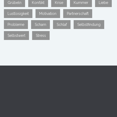
Grübeln
Konflikt
Krise
Kummer
Liebe
Lustlosigkeit
Motivation
Partnerschaft
Probleme
Scham
Schlaf
Selbstfindung
Selbstwert
Stress
David Veit Meister
Psychologische Privatpraxis