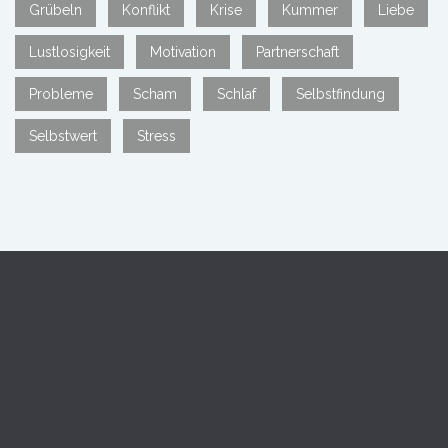
Grübeln
Konflikt
Krise
Kummer
Liebe
Lustlosigkeit
Motivation
Partnerschaft
Probleme
Scham
Schlaf
Selbstfindung
Selbstwert
Stress
David Veit Meister
Psychologische Privatpraxis